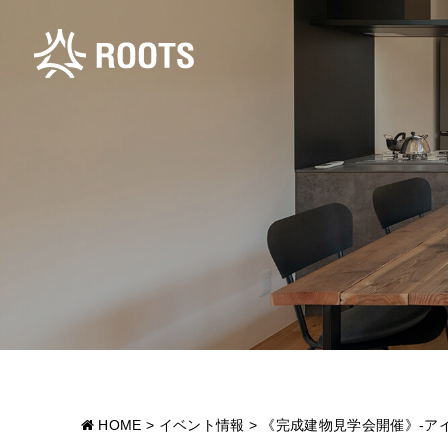
HOME
>
イベント情報
>
《完成建物見学会開催》-ア