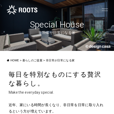
Special House
非日常が日常になる家
HOME
>
暮らしのご提案
>
非日常が日常になる家
毎日を特別なものにする
贅沢
な暮らし。
Make the everyday special.
近年、家にいる時間が長くなり、非日常を日常に取り入れ
るという方が増えています。