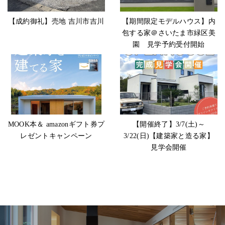
【成約御礼】売地 吉川市吉川
【期間限定モデルハウス】内
包する家＠さいたま市緑区美
園 見学予約受付開始
MOOK本＆ amazonギフト券プ
【開催終了】3/7(土)～
レゼントキャンペーン
3/22(日)【建築家と造る家】
見学会開催