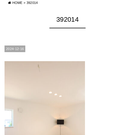
HOME
>
392014
392014
2024-12-16