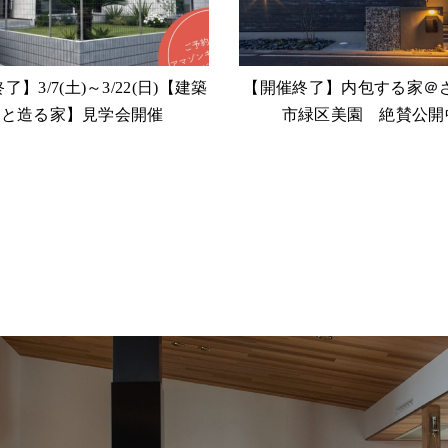
】3/7(土)～3/22(日)【建築
【開催終了】内包する家＠
家と造る家】見学会開催
市緑区美園 絶賛公開